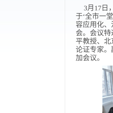
3月17日
于‘全市一
容应用化、
会。
会议特
平教授、北
论证
专家。
加会议。